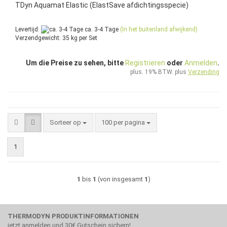
TDyn Aquamat Elastic (ElastSave afdichtingsspecie)
Levertijd:
ca. 3-4 Tage
(In het buitenland afwijkend)
Verzendgewicht:
35
kg per Set
Um die Preise zu sehen, bitte
Registrieren
oder
Anmelden
.
plus. 19% BTW. plus
Verzending
Sorteer op
per pagina
Sorteer op
100 per pagina
1
1
bis
1
(von insgesamt
1
)
THERMODYN PRODUKTINFORMATIONEN
jetzt anmelden und 30€ Gutschein sichern!