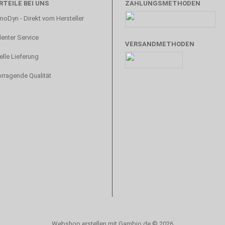
RTEILE BEI UNS
ZAHLUNGSMETHODEN
oDyn - Direkt vom Hersteller
lenter Service
VERSANDMETHODEN
lle Lieferung
rragende Qualität
Webshop erstellen
mit Gambio.de © 2026