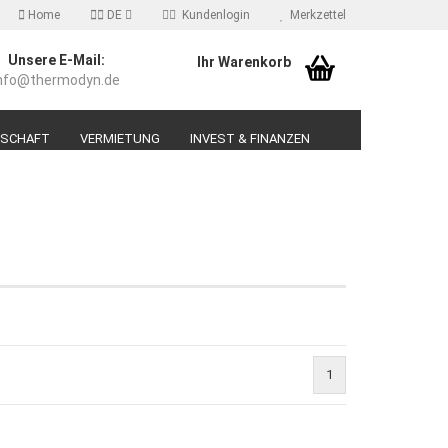
Home
DE
Kundenlogin
Merkzettel
Unsere E-Mail:
Ihr Warenkorb
nfo@thermodyn.de
il
DSCHAFT
VERMIETUNG
INVEST & FINANZEN
swort
erstellen
ort vergessen?
1