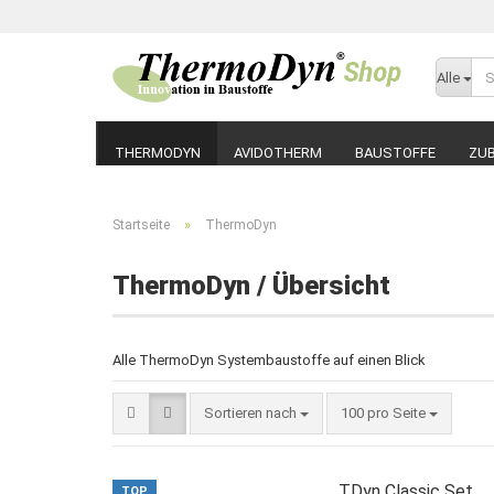
Alle
THERMODYN
AVIDOTHERM
BAUSTOFFE
ZU
»
Startseite
ThermoDyn
ThermoDyn / Übersicht
Alle ThermoDyn Systembaustoffe auf einen Blick
Sortieren nach
pro Seite
Sortieren nach
100 pro Seite
TDyn Classic Set
TOP