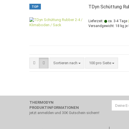
TDyn Schüttung Rub
TOP
Lieferzeit:
ca. 3-4 Tage
Versandgewicht:
18
kg je
Sortieren nach
pro Seite
Sortieren nach
100 pro Seite
THERMODYN
PRODUKTINFORMATIONEN
jetzt anmelden und 30€ Gutschein sichern!