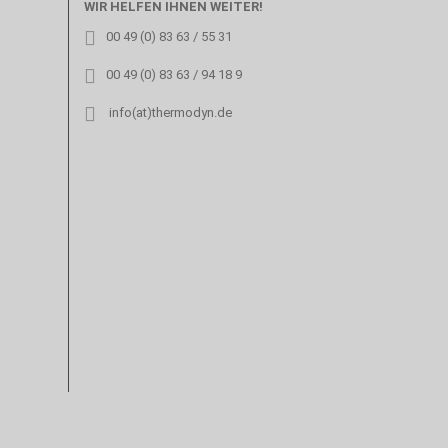
WIR HELFEN IHNEN WEITER!
00 49 (0) 83 63 / 55 31
00 49 (0) 83 63 / 94 18 9
info(at)thermodyn.de