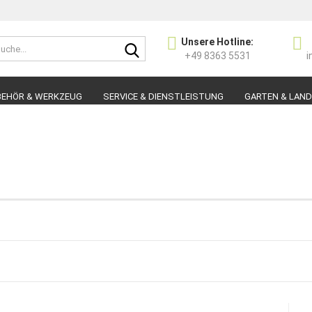
Suche...
Unsere Hotline:
Sprache auswählen
+49 8363 5531
i
E-Ma
BEHÖR & WERKZEUG
SERVICE & DIENSTLEISTUNG
GARTEN & LAN
Pas
Konto 
Passw