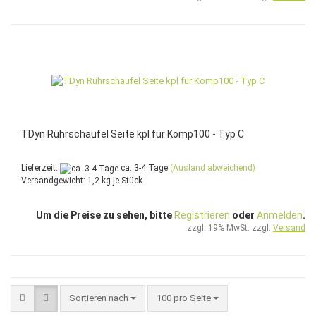
TDyn Rührschaufel Seite kpl für Komp100 - Typ C
Lieferzeit:
ca. 3-4 Tage
(Ausland abweichend)
Versandgewicht:
1,2
kg je Stück
Um die Preise zu sehen, bitte
Registrieren
oder
Anmelden
.
zzgl. 19% MwSt. zzgl.
Versand
Sortieren nach
pro Seite
Sortieren nach
100 pro Seite