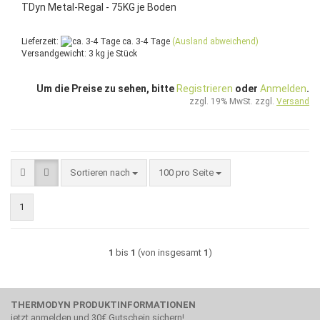
TDyn Metal-Regal - 75KG je Boden
Lieferzeit:
ca. 3-4 Tage
(Ausland abweichend)
Versandgewicht:
3
kg je Stück
Um die Preise zu sehen, bitte
Registrieren
oder
Anmelden
.
zzgl. 19% MwSt. zzgl.
Versand
Sortieren nach
pro Seite
Sortieren nach
100 pro Seite
1
1
bis
1
(von insgesamt
1
)
THERMODYN PRODUKTINFORMATIONEN
jetzt anmelden und 30€ Gutschein sichern!