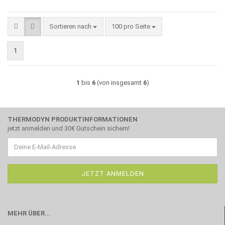
Sortieren nach
pro Seite
Sortieren nach
100 pro Seite
1
1
bis
6
(von insgesamt
6
)
THERMODYN PRODUKTINFORMATIONEN
jetzt anmelden und 30€ Gutschein sichern!
MEHR ÜBER...