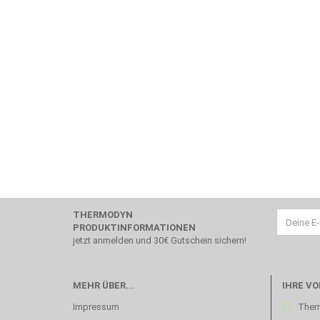
EINMAL
SUCHEN?
THERMODYN
PRODUKTINFORMATIONEN
jetzt anmelden und 30€ Gutschein sichern!
MEHR ÜBER...
IHRE VO
Impressum
Therm