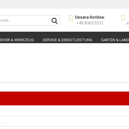
Suche...
Unsere Hotline:
Sprache auswählen
+49 8363 5531
i
E-Ma
BEHÖR & WERKZEUG
SERVICE & DIENSTLEISTUNG
GARTEN & LAN
Pas
Konto 
Passw