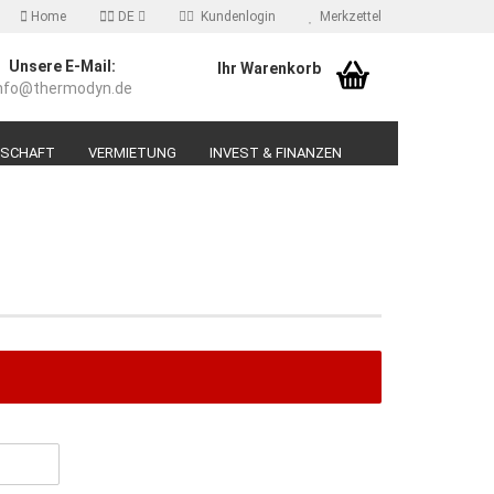
Home
DE
Kundenlogin
Merkzettel
Unsere E-Mail:
Ihr Warenkorb
nfo@thermodyn.de
il
DSCHAFT
VERMIETUNG
INVEST & FINANZEN
swort
erstellen
ort vergessen?