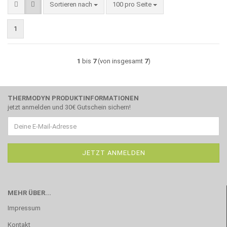
Sortieren nach
pro Seite
Sortieren nach
100 pro Seite
1
1
bis
7
(von insgesamt
7
)
THERMODYN PRODUKTINFORMATIONEN
jetzt anmelden und 30€ Gutschein sichern!
MEHR ÜBER...
Impressum
Kontakt