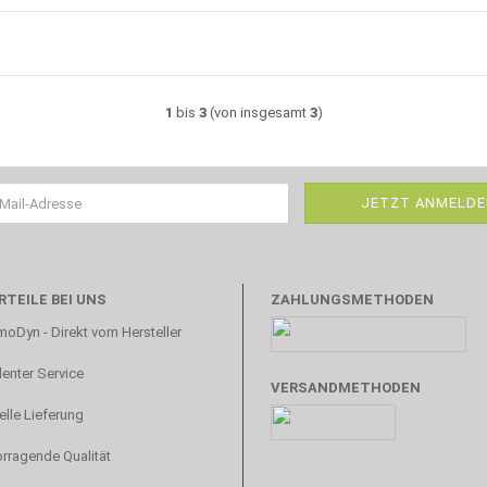
1
bis
3
(von insgesamt
3
)
RTEILE BEI UNS
ZAHLUNGSMETHODEN
oDyn - Direkt vom Hersteller
lenter Service
VERSANDMETHODEN
lle Lieferung
rragende Qualität