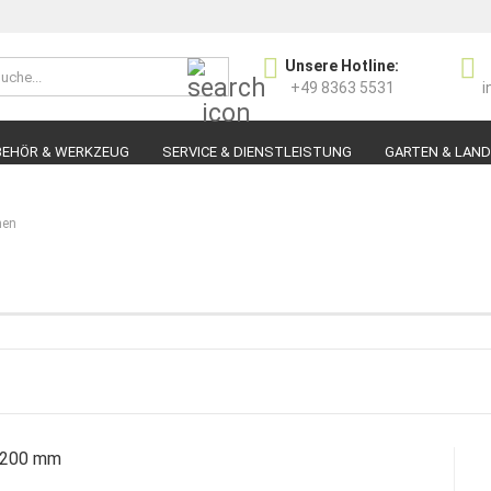
Suche...
Unsere Hotline:
Sprache auswählen
+49 8363 5531
i
E-Ma
BEHÖR & WERKZEUG
SERVICE & DIENSTLEISTUNG
GARTEN & LAN
Pas
hen
Konto 
Passw
 200 mm