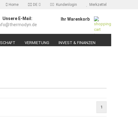
Home
DE
Kundenlogin
Merkzettel
Unsere E-Mail:
Ihr Warenkorb
nfo@thermodyn.de
il
DSCHAFT
VERMIETUNG
INVEST & FINANZEN
swort
erstellen
ort vergessen?
1