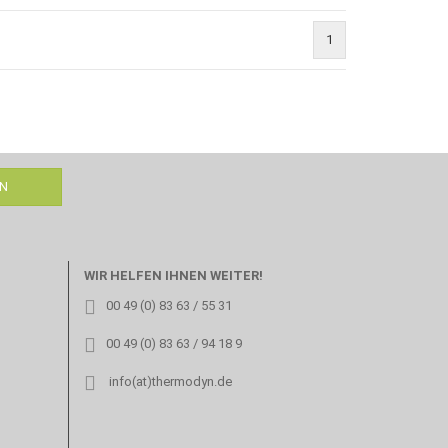
1
WIR HELFEN IHNEN WEITER!
00 49 (0) 83 63 / 55 31
00 49 (0) 83 63 / 94 18 9
info(at)thermodyn.de